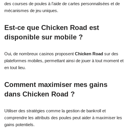
des courses de poules à l’aide de cartes personnalisées et de
mécanismes de jeu uniques.
Est-ce que Chicken Road est
disponible sur mobile ?
Oui, de nombreux casinos proposent
Chicken Road
sur des
plateformes mobiles, permettant ainsi de jouer à tout moment et
en tout lieu.
Comment maximiser mes gains
dans Chicken Road ?
Utiliser des stratégies comme la gestion de bankroll et
comprendre les attributs des poules peut aider à maximiser les
gains potentiels.