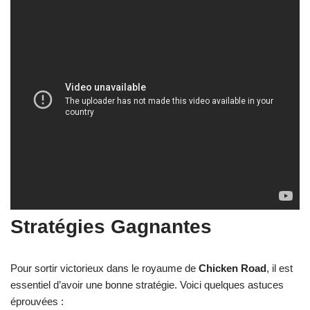
Stratégies Gagnantes
Pour sortir victorieux dans le royaume de
Chicken Road
, il est
essentiel d’avoir une bonne stratégie. Voici quelques astuces
éprouvées :